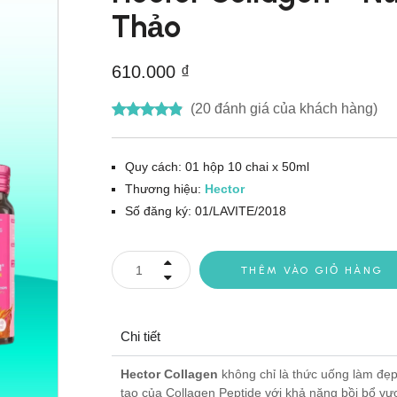
Thảo
ADerma
610.000
₫
ector
(
20
đánh giá của khách hàng)
Quy cách: 01 hộp 10 chai x 50ml
Thương hiệu:
Hector
Số đăng ký: 01/LAVITE/2018
THÊM VÀO GIỎ HÀNG
Chi tiết
Hector Collagen
không chỉ là thức uống làm đẹp
tạo của Collagen Peptide với khả năng bồi bổ v