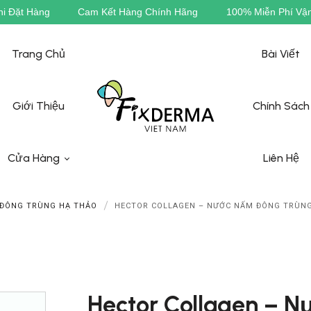
100% Miễn Phí Vận Chuyển
Siêu Ưu Đãi - Giảm Ngay 20%
Trang Chủ
Bài Viết
Giới Thiệu
Chính Sách
Cửa Hàng
Liên Hệ
ĐÔNG TRÙNG HẠ THẢO
HECTOR COLLAGEN – NƯỚC NẤM ĐÔNG TRÙN
ixderma
zderma
Hector Collagen – 
WASkin