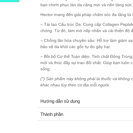
bạn chinh phục làn da căng mịn và nền tảng sức
Hector mang đến giải pháp chăm sóc đa tầng từ 
– Tái tạo Cấu trúc Da: Cung cấp Collagen Peptid
chóng. Từ đó, làm mờ nếp nhăn và cải thiện độ đ
– Chống lão hóa chuyên sâu: Hỗ trợ làm giảm 
bảo vệ da khỏi các gốc tự do gây hại.
– Bồi bổ Cơ thể Toàn diện: Tinh chất Đông Trùng
mỏi và thúc đẩy sự trao đổi chất. Giúp bạn luôn
sống.
(*) Sản phẩm này không phải là thuốc và không c
khác nhau tùy theo cơ địa mỗi người.
Hướng dẫn sử dụng
Thành phần