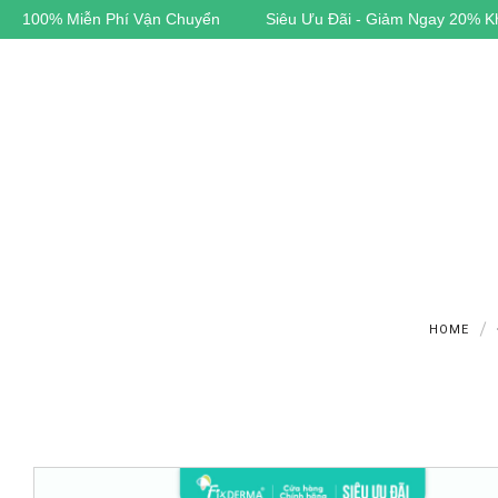
 Đãi - Giảm Ngay 20% Khi Đặt Hàng
Cam Kết Hàng Chính Hãng
HOME
F
A
E