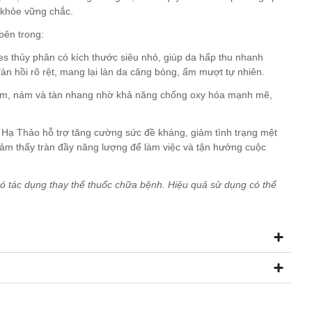
 khỏe vững chắc.
bên trong:
es thủy phân có kích thước siêu nhỏ, giúp da hấp thu nhanh
àn hồi rõ rệt, mang lại làn da căng bóng, ẩm mượt tự nhiên.
sạm, nám và tàn nhang nhờ khả năng chống oxy hóa mạnh mẽ,
 Hạ Thảo hỗ trợ tăng cường sức đề kháng, giảm tình trạng mệt
 cảm thấy tràn đầy năng lượng để làm việc và tận hưởng cuộc
ó tác dụng thay thế thuốc chữa bệnh. Hiệu quả sử dụng có thể