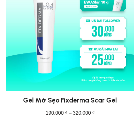
Gel Mờ Sẹo Fixderma Scar Gel
190.000
₫
–
320.000
₫
CHỌN