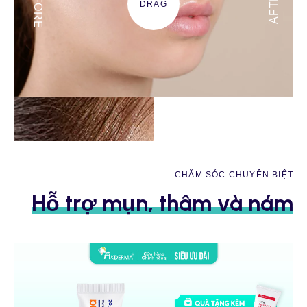
BEFORE
AFTER
DRAG
CHĂM SÓC CHUYÊN BIỆT
Hỗ trợ mụn, thâm và nám