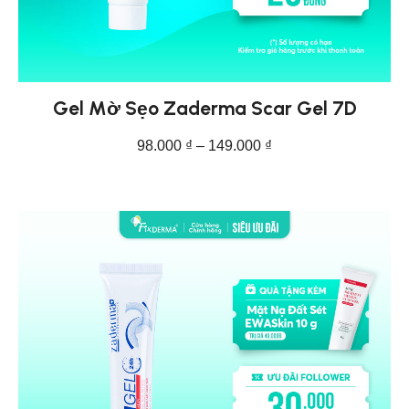
Gel Mờ Sẹo Zaderma Scar Gel 7D
98.000
₫
–
149.000
₫
CHỌN