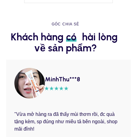
GÓC CHIA SẺ
Khách hàng 
có
 hài lòng 
về sản phẩm?
MinhThu***8
"Vừa mở hàng ra đã thấy mùi thơm rồi, đc quà
tặng kèm, sp đúng như miêu tả bên ngoài, shop
mãi đỉnh!