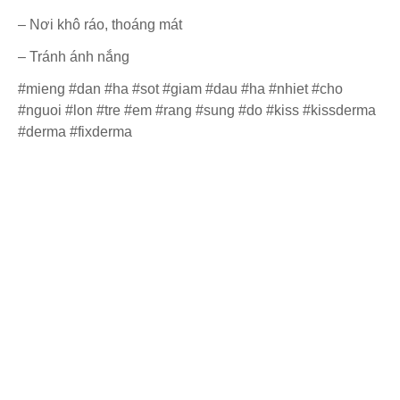
– Nơi khô ráo, thoáng mát
– Tránh ánh nắng
#mieng #dan #ha #sot #giam #dau #ha #nhiet #cho
#nguoi #lon #tre #em #rang #sung #do #kiss #kissderma
#derma #fixderma