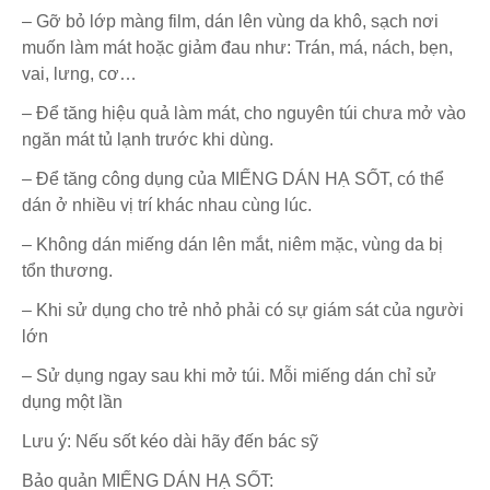
– Gỡ bỏ lớp màng film, dán lên vùng da khô, sạch nơi
muốn làm mát hoặc giảm đau như: Trán, má, nách, bẹn,
vai, lưng, cơ…
– Để tăng hiệu quả làm mát, cho nguyên túi chưa mở vào
ngăn mát tủ lạnh trước khi dùng.
– Để tăng công dụng của MIẾNG DÁN HẠ SỐT, có thể
dán ở nhiều vị trí khác nhau cùng lúc.
– Không dán miếng dán lên mắt, niêm mặc, vùng da bị
tổn thương.
– Khi sử dụng cho trẻ nhỏ phải có sự giám sát của người
lớn
– Sử dụng ngay sau khi mở túi. Mỗi miếng dán chỉ sử
dụng một lần
Lưu ý: Nếu sốt kéo dài hãy đến bác sỹ
Bảo quản MIẾNG DÁN HẠ SỐT: