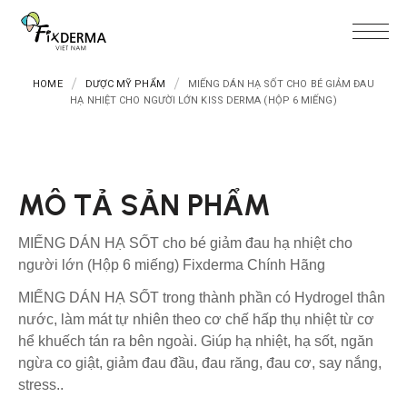
HOME
DƯỢC MỸ PHẨM
MIẾNG DÁN HẠ SỐT CHO BÉ GIẢM ĐAU
HẠ NHIỆT CHO NGƯỜI LỚN KISS DERMA (HỘP 6 MIẾNG)
MÔ TẢ SẢN PHẨM
MIẾNG DÁN HẠ SỐT cho bé giảm đau hạ nhiệt cho
người lớn (Hộp 6 miếng) Fixderma Chính Hãng
MIẾNG DÁN HẠ SỐT trong thành phần có Hydrogel thân
nước, làm mát tự nhiên theo cơ chế hấp thụ nhiệt từ cơ
hể khuếch tán ra bên ngoài. Giúp hạ nhiệt, hạ sốt, ngăn
ngừa co giật, giảm đau đầu, đau răng, đau cơ, say nắng,
stress..