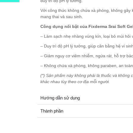
duy trì độ pH lý tưởng.
Với công thức không chứa xà phòng, không gây 
mang thai và sau sinh.
Công dụng nổi bật của Fixderma Srai Soft Ge
– Làm sạch nhẹ nhàng vùng kín, loại bỏ mùi hôi 
– Duy trì độ pH lý tưởng, giúp cân bằng hệ vi sin
– Giảm nguy cơ viêm nhiễm, ngứa rát, hỗ trợ bả
– Không chứa xà phòng, không paraben, an toàn
(*) Sản phẩm này không phải là thuốc và không c
khác nhau tùy theo cơ địa mỗi người.
Hướng dẫn sử dụng
Thành phần