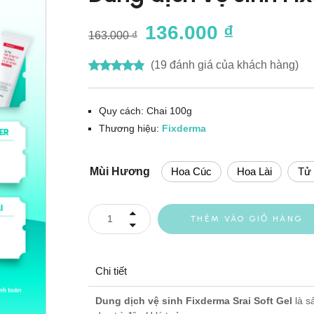
136.000
₫
ADerma
163.000
₫
(
19
đánh giá của khách hàng)
ector
Quy cách: Chai 100g
Thương hiệu:
Fixderma
Mùi Hương
Hoa Cúc
Hoa Lài
Tử
THÊM VÀO GIỎ HÀNG
Chi tiết
Dung dịch vệ sinh Fixderma Srai Soft Gel
là s