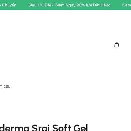
Khi Đặt Hàng
Cam Kết Hàng Chính Hãng
T GEL
xderma Srai Soft Gel