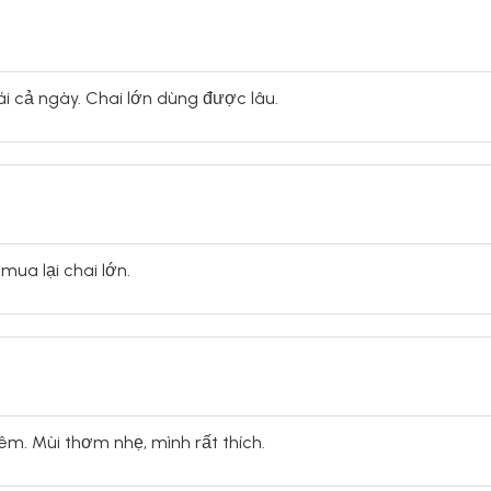
i cả ngày. Chai lớn dùng được lâu.
mua lại chai lớn.
êm. Mùi thơm nhẹ, mình rất thích.