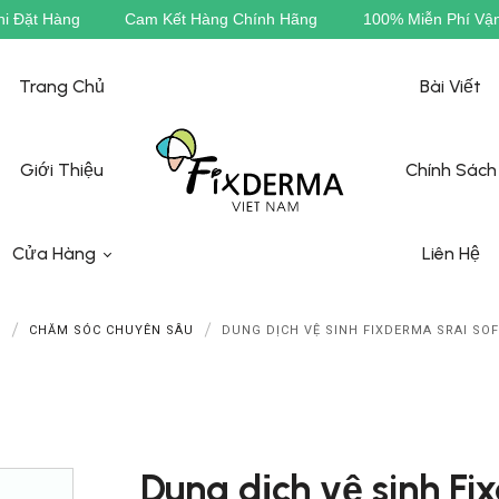
100% Miễn Phí Vận Chuyển
Siêu Ưu Đãi - Giảm Ngay 20% 
Trang Chủ
Bài Viết
Giới Thiệu
Chính Sách
Cửa Hàng
Liên Hệ
E
CHĂM SÓC CHUYÊN SÂU
DUNG DỊCH VỆ SINH FIXDERMA SRAI SOF
ixderma
zderma
Dung dịch vệ sinh Fi
WASkin