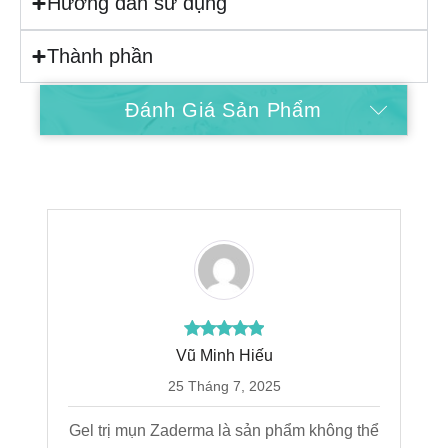
Hướng dẫn sử dụng
Thành phần
Hướng Dẫn Mua Hàng
Đánh Giá Sản Phẩm
Vũ Minh Hiếu
25 Tháng 7, 2025
Gel trị mụn Zaderma là sản phẩm không thể