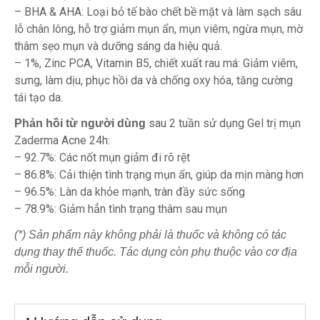
– BHA & AHA: Loại bỏ tế bào chết bề mặt và làm sạch sâu
lỗ chân lông, hỗ trợ giảm mụn ẩn, mụn viêm, ngừa mụn, mờ
thâm sẹo mụn và dưỡng sáng da hiệu quả.
– 1%, Zinc PCA, Vitamin B5, chiết xuất rau má: Giảm viêm,
sưng, làm dịu, phục hồi da và chống oxy hóa, tăng cường
tái tạo da.
sau 2 tuần sử dụng Gel trị mụn
Phản hồi từ người dùng
Zaderma Acne 24h:
– 92.7%: Các nốt mụn giảm đi rõ rệt
– 86.8%: Cải thiện tình trạng mụn ẩn, giúp da mịn màng hơn
– 96.5%: Làn da khỏe mạnh, tràn đầy sức sống
– 78.9%: Giảm hẳn tình trạng thâm sau mụn
(*) Sản phẩm này không phải là thuốc và không có tác
dụng thay thế thuốc. Tác dụng còn phụ thuộc vào cơ địa
mỗi người.