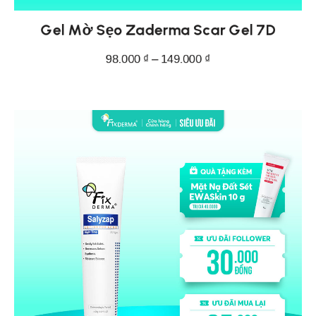
Gel Mờ Sẹo Zaderma Scar Gel 7D
98.000
₫
–
149.000
₫
CHỌN