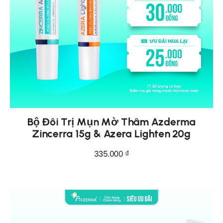
Bộ Đôi Trị Mụn Mờ Thâm Azderma
Zincerra 15g & Azera Lighten 20g
335.000
₫
THÊM VÀO GIỎ HÀNG