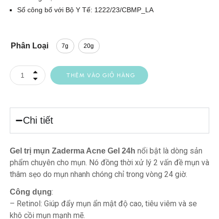
Số công bố với Bộ Y Tế: 1222/23/CBMP_LA
Phân Loại
7g
20g
THÊM VÀO GIỎ HÀNG
Chi tiết
nổi bật là dòng sản
Gel trị mụn Zaderma Acne Gel 24h
phẩm chuyên cho mụn. Nó đồng thời xử lý 2 vấn đề mụn và
thâm sẹo do mụn nhanh chóng chỉ trong vòng 24 giờ.
:
Công dụng
– Retinol: Giúp đẩy mụn ẩn mật độ cao, tiêu viêm và se
khô cồi mụn mạnh mẽ.