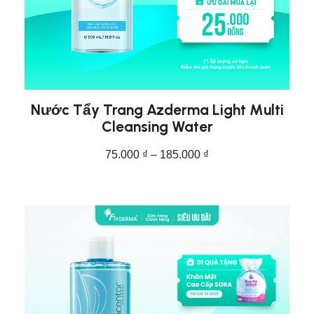
Nước Tẩy Trang Azderma Light Multi
Cleansing Water
75.000
₫
–
185.000
₫
CHỌN