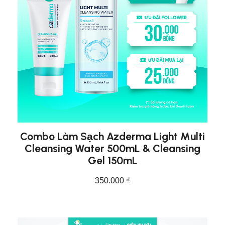
Combo Làm Sạch Azderma Light Multi
Cleansing Water 500mL & Cleansing
Gel 150mL
350.000
₫
THÊM VÀO GIỎ HÀNG