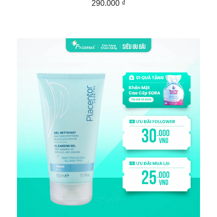
290.000
₫
THÊM VÀO GIỎ HÀNG