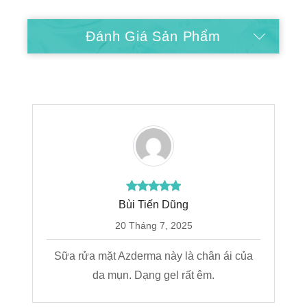
Hướng Dẫn Mua Hàng
Đánh Giá Sản Phẩm
Bùi Tiến Dũng
20 Tháng 7, 2025
Sữa rửa mặt Azderma này là chân ái của
da mụn. Dạng gel rất êm.