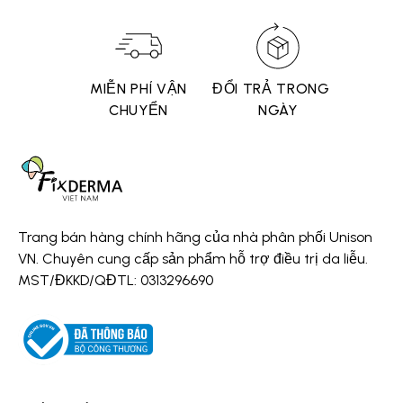
N TRỰC
MIỄN PHÍ VẬN
ĐỔI TRẢ TRONG 7
100%
 24/7
CHUYỂN
NGÀY
CHÍ
Trang bán hàng chính hãng của nhà phân phối Unison
VN. Chuyên cung cấp sản phẩm hỗ trợ điều trị da liễu.
MST/ĐKKD/QĐTL: 0313296690