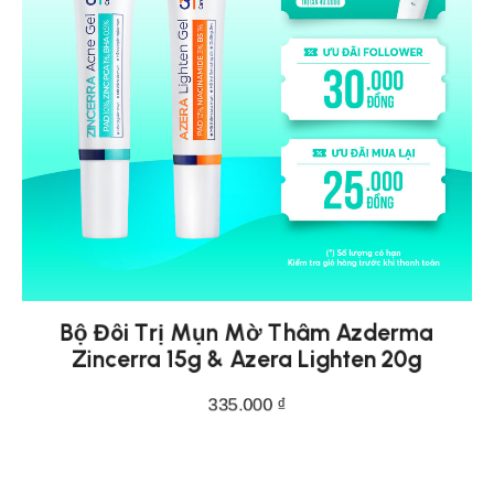
Bộ Đôi Trị Mụn Mờ Thâm Azderma
Zincerra 15g & Azera Lighten 20g
335.000
₫
THÊM VÀO GIỎ HÀNG